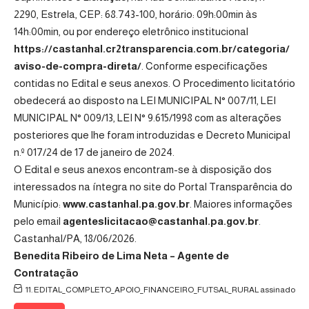
2290, Estrela, CEP: 68.743-100, horário: 09h:00min às
14h:00min, ou por endereço eletrônico institucional
https://castanhal.cr2transparencia.com.br/categoria/
aviso-de-compra-direta/
. Conforme especificações
contidas no Edital e seus anexos. O Procedimento licitatório
obedecerá ao disposto na LEI MUNICIPAL N° 007/11, LEI
MUNICIPAL N° 009/13, LEI N° 9.615/1998 com as alterações
posteriores que lhe foram introduzidas e Decreto Municipal
n.º 017/24 de 17 de janeiro de 2024.
O Edital e seus anexos encontram-se à disposição dos
interessados na íntegra no site do Portal Transparência do
Município:
www.castanhal.pa.gov.br
. Maiores informações
pelo email
agenteslicitacao@castanhal.pa.gov.br
.
Castanhal/PA, 18/06/2026.
Benedita Ribeiro de Lima Neta – Agente de
Contratação
11. EDITAL_COMPLETO_APOIO_FINANCEIRO_FUTSAL_RURAL assinado