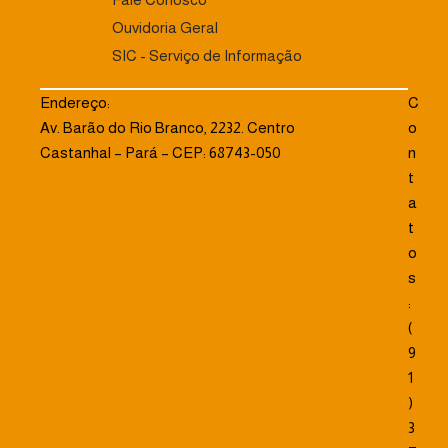
Ouvidoria Geral
SIC - Serviço de Informação
Endereço:
C
Av. Barão do Rio Branco, 2232. Centro
o
Castanhal – Pará – CEP: 68743-050
n
t
a
t
o
s
:
(
9
1
)
3