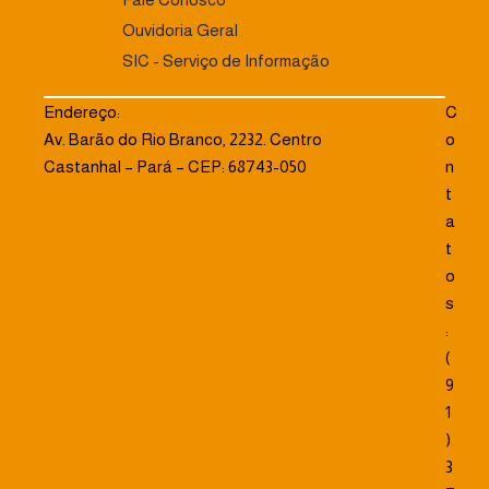
Ouvidoria Geral
SIC - Serviço de Informação
Endereço:
C
Av. Barão do Rio Branco, 2232. Centro
o
Castanhal – Pará – CEP: 68743-050
n
t
a
t
o
s
:
(
9
1
)
3