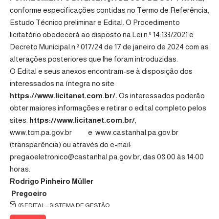
conforme especificações contidas no Termo de Referência,
Estudo Técnico preliminar e Edital. O Procedimento
licitatório obedecerá ao disposto na Lei n.º 14.133/2021 e
Decreto Municipal n.º 017/24 de 17 de janeiro de 2024
com as
alterações posteriores que lhe foram introduzidas.
O Edital e seus anexos encontram-se à disposição dos
interessados na íntegra no site
https://www.licitanet.com.br/
.
Os interessados poderão
obter maiores informações e retirar o edital completo pelos
sites:
https://www.licitanet.com.br/
,
www.tcm.pa.gov.br
e www.castanhal.pa.gov.br
(transparência) ou através do e-mail:
pregaoeletronico@castanhal.pa.gov.br,
das 08:00 às 14:00
horas.
Rodrigo Pinheiro Müller
Pregoeir
o
05 EDITAL – SISTEMA DE GESTÃO