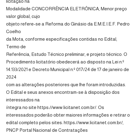
licitação na
Modalidade CONCORRÊNCIA ELETRÔNICA, Menor preço
valor global, cujo
objeto refere-se a Reforma do Ginásio da E.M.E.I.E.F. Pedro
Coelho
da Mota, conforme especificações contidas no Edital,
Termo de
Referência, Estudo Técnico preliminar, e projeto técnico. O
Procedimento licitatório obedecerá ao disposto na Lei n.º
14.133/2021 e Decreto Municipal n.º 017/24 de 17 de janeiro de
2024
com as alterações posteriores que lhe foram introduzidas.
O Edital e seus anexos encontram-se à disposição dos
interessados na
íntegra no site https://www.licitanet.com.br/. Os
interessados poderão obter maiores informações e retirar o
edital completo pelos sites: https://www.licitanet.com.br/,
PNCP Portal Nacional de Contratações