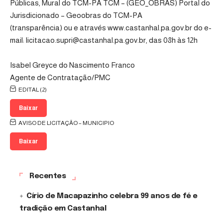
Públicas, Mural do TCM-PA TCM – (GEO_OBRAS) Portal do
Jurisdicionado – Geoobras do TCM-PA
(transparência) ou e através www.castanhal.pa.gov.br do e-
mail: licitacao.supri@castanhal.pa.gov.br, das 08h às 12h
Isabel Greyce do Nascimento Franco
Agente de Contratação/PMC
EDITAL (2)
Baixar
AVISO DE LICITAÇÃO – MUNICIPIO
Baixar
Recentes
Círio de Macapazinho celebra 99 anos de fé e
tradição em Castanhal