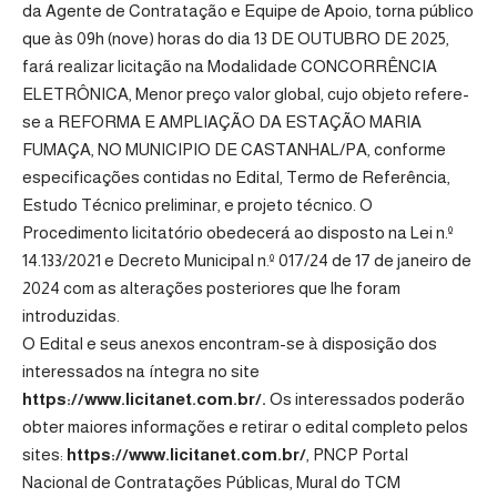
da Agente de Contratação e Equipe de Apoio, torna público
que às 09h (nove) horas do dia 13 DE OUTUBRO DE 2025,
fará realizar licitação na Modalidade CONCORRÊNCIA
ELETRÔNICA, Menor preço valor global, cujo objeto refere-
se a REFORMA E AMPLIAÇÃO DA ESTAÇÃO MARIA
FUMAÇA, NO MUNICIPIO DE CASTANHAL/PA, conforme
especificações contidas no Edital, Termo de Referência,
Estudo Técnico preliminar, e projeto técnico. O
Procedimento licitatório obedecerá ao disposto na Lei n.º
14.133/2021 e
Decreto Municipal n.º 017/24 de 17 de janeiro de
2024
com as alterações posteriores que lhe foram
introduzidas.
O Edital e seus anexos encontram-se à disposição dos
interessados na íntegra no site
https://www.licitanet.com.br/
.
Os interessados poderão
obter maiores informações e retirar o edital completo pelos
sites:
https://www.licitanet.com.br/
, PNCP
Portal
Nacional de Contratações Públicas
, Mural do TCM