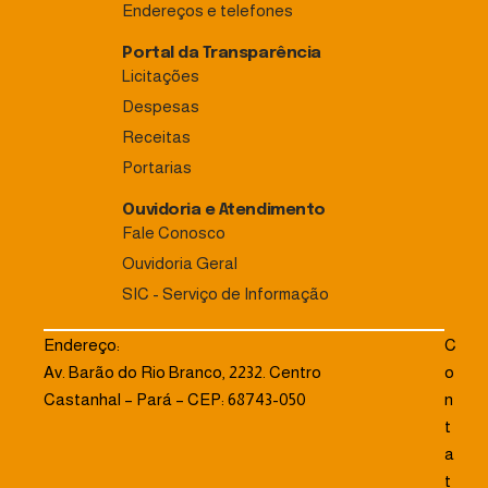
Endereços e telefones
Portal da Transparência
Licitações
Despesas
Receitas
Portarias
Ouvidoria e Atendimento
Fale Conosco
Ouvidoria Geral
SIC - Serviço de Informação
Endereço:
C
Av. Barão do Rio Branco, 2232. Centro
o
Castanhal – Pará – CEP: 68743-050
n
t
a
t