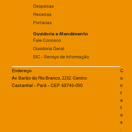
Despesas
Receitas
Portarias
Ouvidoria e Atendimento
Fale Conosco
Ouvidoria Geral
SIC - Serviço de Informação
Endereço:
C
Av. Barão do Rio Branco, 2232. Centro
o
Castanhal – Pará – CEP: 68743-050
n
t
a
t
o
s
: