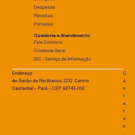
Despesas
Receitas
Portarias
Ouvidoria e Atendimento
Fale Conosco
Ouvidoria Geral
SIC - Serviço de Informação
Endereço:
C
Av. Barão do Rio Branco, 2232. Centro
o
Castanhal – Pará – CEP: 68743-050
n
t
a
t
o
s
: