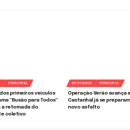
E
PRINCIPAL
DESTAQUE
PRINCIPAL
dos primeiros veículos
Operação Verão avança e
ama “Busão para Todos”
Castanhal já se preparam
 a retomada do
novo asfalto
e coletivo