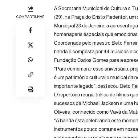
A Secretaria Municipal de Cultura e Tu
(29), na Praça do Cristo Redentor, u
COMPARTILHAR
Municipal 28 de Janeiro; a apresentaç
homenagens especiais que emocionara
Coordenada pelo maestro Beto Ferreir
banda é composta por 44 músicos e co
Fundação Carlos Gomes para a aprese
“Para comemorar esse aniversário, pr
é um patrimônio cultural e musical da
importante legado”, destacou Beto Fer
O repertório reuniu trilhas de filmes 
sucessos de Michael Jackson e uma h
Oliveira, conhecido como Vavá da Mat
“A banda está celebrando este momen
instrumentos pouco comuns em nossa 
instrumentos que não temos na banda,