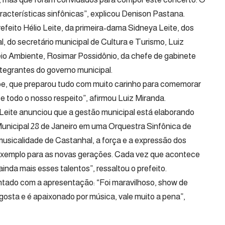
racterísticas sinfônicas”, explicou Denison Pastana.
feito Hélio Leite, da primeira-dama Sidneya Leite, dos
, do secretário municipal de Cultura e Turismo, Luiz
eio Ambiente, Rosimar Possidônio, da chefe de gabinete
tegrantes do governo municipal.
pe, que preparou tudo com muito carinho para comemorar
 todo o nosso respeito”, afirmou Luiz Miranda.
 Leite anunciou que a gestão municipal está elaborando
unicipal 28 de Janeiro em uma Orquestra Sinfônica de
usicalidade de Castanhal, a força e a expressão dos
 exemplo para as novas gerações. Cada vez que acontece
da mais esses talentos”, ressaltou o prefeito.
ntado com a apresentação: “Foi maravilhoso, show de
osta e é apaixonado por música, vale muito a pena”,