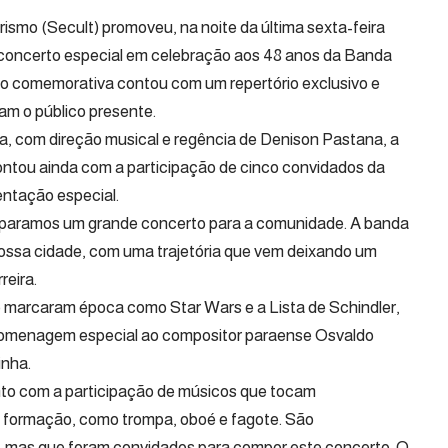
rismo (Secult) promoveu, na noite da última sexta-feira
m concerto especial em celebração aos 48 anos da Banda
ão comemorativa contou com um repertório exclusivo e
m o público presente.
a, com direção musical e regência de Denison Pastana, a
ntou ainda com a participação de cinco convidados da
ntação especial.
eparamos um grande concerto para a comunidade. A banda
 nossa cidade, com uma trajetória que vem deixando um
reira.
que marcaram época como Star Wars e a Lista de Schindler,
omenagem especial ao compositor paraense Osvaldo
inha.
to com a participação de músicos que tocam
formação, como trompa, oboé e fagote. São
 mas que foram convidados para compor este concerto. O