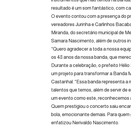
resultado é um som fantástico, com ca
O evento contou com a presença do pre
vereadores Jurinha e Carlinhos Bacabal
Miranda, do secretário municipal de M
Samara Nascimento, além de outros in
“Quero agradecer a toda a nossa equi
os 48 anos da nossa banda, que merece
Durante a celebração, o prefeito Hélio
um projeto para transformar a Banda M
Castanhal. “Essa banda representa a m
talentos que temos, além de servir de
um evento como este, reconhecemos ain
Quem prestigiou o concerto saiu enca
bola, emocionante demais. Para quem g
enfatizou Nerivaldo Nascimento.