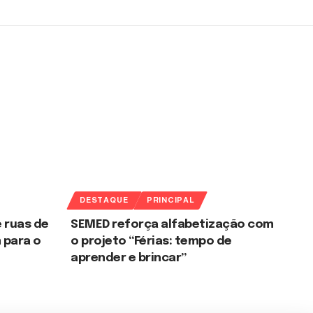
DESTAQUE
PRINCIPAL
 ruas de
SEMED reforça alfabetização com
 para o
o projeto “Férias: tempo de
aprender e brincar”