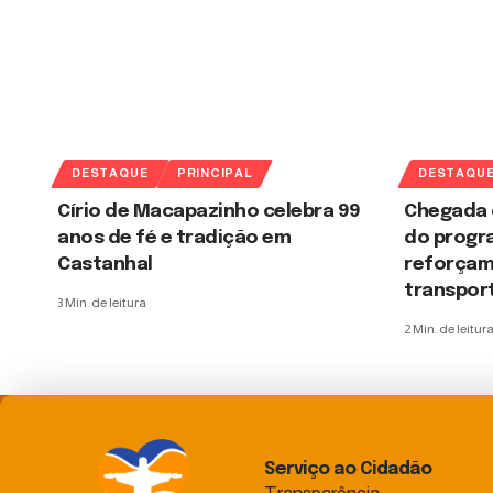
DESTAQUE
PRINCIPAL
DESTAQU
Círio de Macapazinho celebra 99
Chegada 
anos de fé e tradição em
do progr
Castanhal
reforçam
transport
3 Min. de leitura
2 Min. de leitur
Serviço ao Cidadão