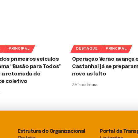
E
PRINCIPAL
DESTAQUE
PRINCIPAL
dos primeiros veículos
Operação Verão avança e
ama “Busão para Todos”
Castanhal já se preparam
 a retomada do
novo asfalto
e coletivo
2 Min. de leitura
a
Estrutura do Organizacional
Portal da Trans