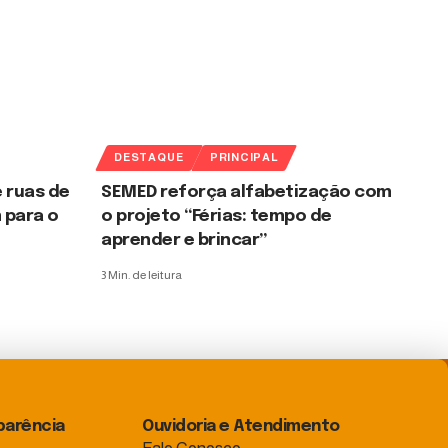
DESTAQUE
PRINCIPAL
 ruas de
SEMED reforça alfabetização com
 para o
o projeto “Férias: tempo de
aprender e brincar”
3 Min. de leitura
parência
Ouvidoria e Atendimento