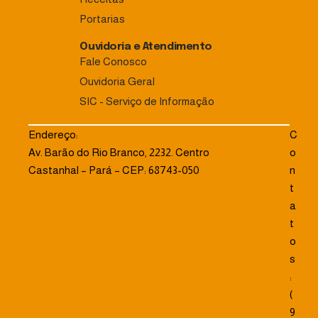
Portarias
Ouvidoria e Atendimento
Fale Conosco
Ouvidoria Geral
SIC - Serviço de Informação
Endereço:
C
Av. Barão do Rio Branco, 2232. Centro
o
Castanhal – Pará – CEP: 68743-050
n
t
a
t
o
s
:
(
9