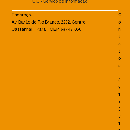
SIC - Serviço de Informação
Endereço:
C
Av. Barão do Rio Branco, 2232. Centro
o
Castanhal – Pará – CEP: 68743-050
n
t
a
t
o
s
:
(
9
1
)
3
7
1