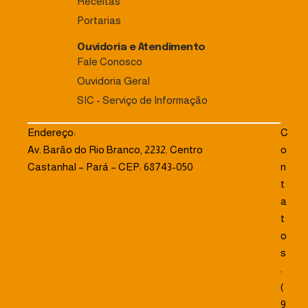
Receitas
Portarias
Ouvidoria e Atendimento
Fale Conosco
Ouvidoria Geral
SIC - Serviço de Informação
Endereço:
C
Av. Barão do Rio Branco, 2232. Centro
o
Castanhal – Pará – CEP: 68743-050
n
t
a
t
o
s
:
(
9