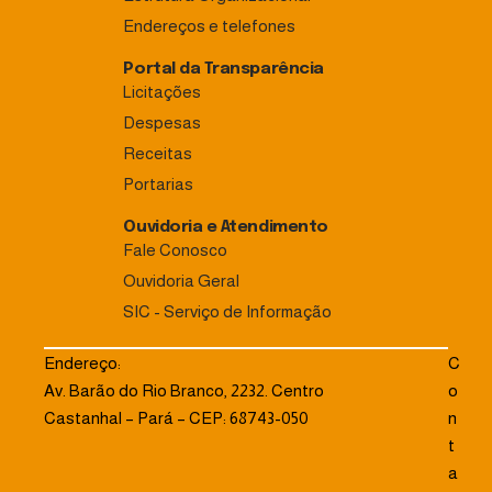
Endereços e telefones
Portal da Transparência
Licitações
Despesas
Receitas
Portarias
Ouvidoria e Atendimento
Fale Conosco
Ouvidoria Geral
SIC - Serviço de Informação
Endereço:
C
Av. Barão do Rio Branco, 2232. Centro
o
Castanhal – Pará – CEP: 68743-050
n
t
a