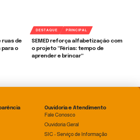
DESTAQUE
PRINCIPAL
 ruas de
SEMED reforça alfabetização com
 para o
o projeto “Férias: tempo de
aprender e brincar”
parência
Ouvidoria e Atendimento
Fale Conosco
Ouvidoria Geral
SIC - Serviço de Informação