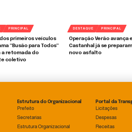
E
PRINCIPAL
DESTAQUE
PRINCIPAL
dos primeiros veículos
Operação Verão avança e
ama “Busão para Todos”
Castanhal já se preparam
 a retomada do
novo asfalto
e coletivo
Estrutura do Organizacional
Portal da Trans
Prefeito
Licitações
Secretarias
Despesas
Estrutura Organizacional
Receitas