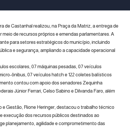
ura de Castanhal realizou, na Praça da Matriz, a entrega de
r meio de recursos próprios e emendas parlamentares. A
tante para setores estratégicos do município, incluindo
pública e segurança, ampliando a capacidade operacional
culos escolares, 07 máquinas pesadas, 07 veículos
cro-ônibus, 07 veículos hatch e 122 coletes balísticos
stimento contou com apoio dos senadores Zequinha
erais Júnior Ferrari, Celso Sabino e Dilvanda Faro, além
o e Gestão, Rione Heringer, destacou o trabalho técnico
 e execução dos recursos públicos destinados ao
xige planejamento, agilidade e comprometimento das