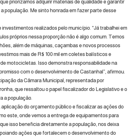
rque priorizamos adquirir materiais de qualidade e garantir
 a população. Me sinto honrada em fazer parte desse
nvestimentos realizados pelo município. “Já trabalhei em
ículos próprios nessa proporção não é algo comum. Temos
lhões, além de máquinas, caçambas e novos processos
estimos mais de R$ 100 mil em coletes balísticos e
 de motocicletas. Isso demonstra responsabilidade na
mpromisso com o desenvolvimento de Castanhal”, afirmou.
icipação da Câmara Municipal, representada por
onha, que ressaltou o papel fiscalizador do Legislativo e o
ra a população.
plicação do orçamento público e fiscalizar as ações do
omo este, onde vemos a entrega de equipamentos para
 que isso beneficia diretamente a população, nos deixa
i apoiando ações que fortalecem o desenvolvimento do