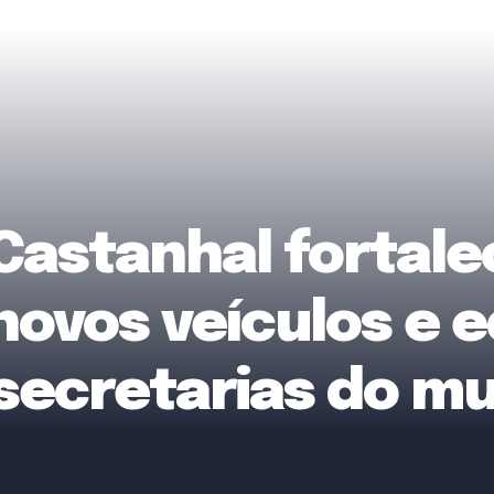
Castanhal fortale
novos veículos e
secretarias do mu