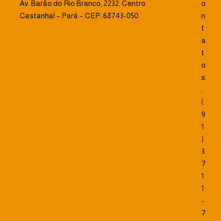
Av. Barão do Rio Branco, 2232. Centro
o
Castanhal – Pará – CEP: 68743-050
n
t
a
t
o
s
:
(
9
1
)
3
7
1
1
-
7